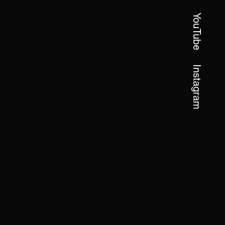
YouTube
ces
Nous contacter
Mentions Légales
Instagram
ro
 de
de ça