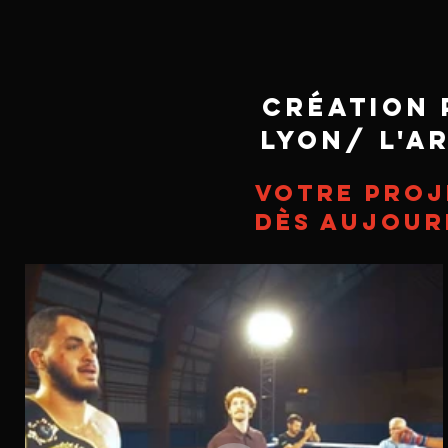
Créatio
LYON/ L'a
Votre proj
dès aujour