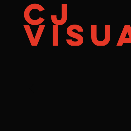
cj
visu
"
tr
prop