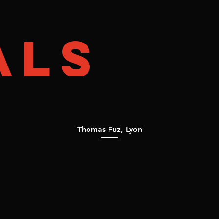
Accueil
Photoshoots
Qui sommes-nous ?
Servi
als
Thomas Fuz, Lyon
Cj est une personne très p
ès avenante qui est force
ositions, et qui en plus 
a le souci du détail"