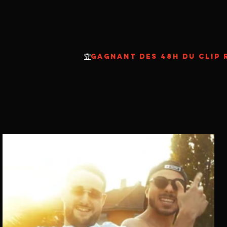
🏆
GAGNANT DES 48H DU CLIP 