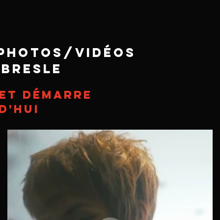
n Photos/Vidéos
rbresle
et démarre
d'hui