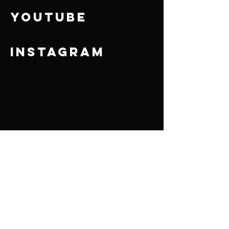
YOUTUBE
INSTAGRAM
Politique de cookies
Politique de confidentialité
Mentions légales
© 2035 par JM Films. Créé avec
Wix.com